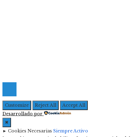
Inversiones y negocios
Responsabilidad social
Menú De Navegación
Quiénes Somos
Política de Privacidad
Contacto
© 2026 Todos los derechos Reservados | Iberoameric
Empresarial
Customize
Reject All
Accept All
Desarrollado por
✖
►
Cookies Necesarias
Siempre Activo