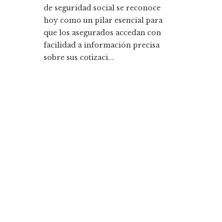
de seguridad social se reconoce
hoy como un pilar esencial para
que los asegurados accedan con
facilidad a información precisa
sobre sus cotizaci...
Entradas Recientes
La historia detrás de la Ley de Banca de 1933 y s
legado
Cómo la responsabilidad social empresarial me
la diversidad y compras responsables en Estado
Unidos
Categorías
Ciencia y tecnología
Cultura y ocio