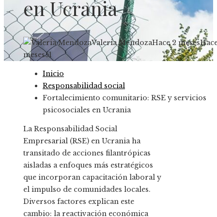
en Ucrania
Valeria Mendoza
Hace 2 meses
Hace
meses
51
Inicio
Responsabilidad social
Fortalecimiento comunitario: RSE y servicios
psicosociales en Ucrania
La Responsabilidad Social
Empresarial (RSE) en Ucrania ha
transitado de acciones filantrópicas
aisladas a enfoques más estratégicos
que incorporan capacitación laboral y
el impulso de comunidades locales.
Diversos factores explican este
cambio: la reactivación económica