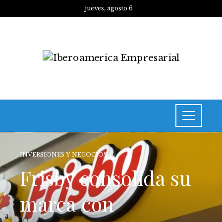
jueves, agosto 6
INVERSIONES Y NEGOCIOS
Frisby consolida su
marca con