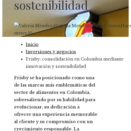
sostenibilidad
Valeria Mendoza
Hace 2 meses
Hace
meses
50
Inicio
Inversiones y negocios
Frisby: consolidación en Colombia mediante
innovación y sostenibilidad
Frisby se ha posicionado como una
de las marcas más emblemáticas del
sector de alimentos en Colombia,
sobresaliendo por su habilidad para
evolucionar, su dedicación a
ofrecer una experiencia memorable
al cliente y su compromiso con un
crecimiento responsable. La