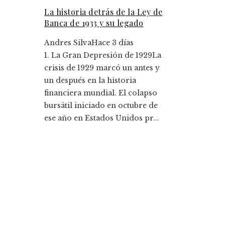
La historia detrás de la Ley de
Banca de 1933 y su legado
Andres Silva
Hace 3 días
1. La Gran Depresión de 1929La
crisis de 1929 marcó un antes y
un después en la historia
financiera mundial. El colapso
bursátil iniciado en octubre de
ese año en Estados Unidos pr...
Entradas Recientes
Los 10 fondos de inversión más rentables y su
impacto histórico
Montenegro y la importancia de diversificar pa
mitigar la volatilidad de ingresos fiscales