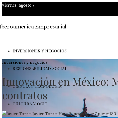
viernes, agosto 7
INVERSIONES Y NEGOCIOS
Inversiones y negocios
RESPONSABILIDAD SOCIAL
Innovación en México: M
CIENCIA Y TECNOLOGÍA
contratos
CULTURA Y OCIO
Javier Torres
Hace 7 meses
Hace 7 meses
130