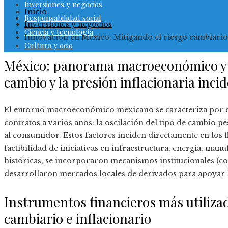
Inversiones y negocios
Inicio
Responsabilidad social
Inversiones y negocios
Ciencia y tecnología
Innovación en México: Mitigando el riesgo cambiario
Cultura y ocio
México: panorama macroeconómico y có
cambio y la presión inflacionaria inci
El entorno macroeconómico mexicano se caracteriza por d
contratos a varios años: la oscilación del tipo de cambio pe
al consumidor. Estos factores inciden directamente en los flu
factibilidad de iniciativas en infraestructura, energía, manu
históricas, se incorporaron mecanismos institucionales (c
desarrollaron mercados locales de derivados para apoyar l
Instrumentos financieros más utiliza
cambiario e inflacionario