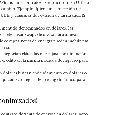
PP)
: muchos contratos se estructuran en UDIs o
e cambio. Ejemplo típico: una concesión de
DIs y cláusulas de revisión de tarifa cada 12
o a menudo denominados en dólares; las
uelen usar swaps de divisa para alinear
 de compra-venta de energía pueden incluir pas-
iaria.
s negocian cláusulas de reajuste por inflación
 de crédito en la misma moneda de ingreso para
 en dólares buscan endeudamiento en dólares o
 aplican estrategias de pricing dinámico para
anonimizados)
 contrato de venta de energía en dólares, pero