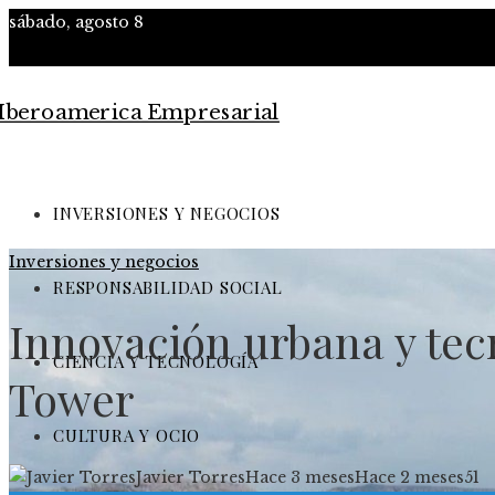
sábado, agosto 8
INVERSIONES Y NEGOCIOS
Inversiones y negocios
RESPONSABILIDAD SOCIAL
Innovación urbana y te
CIENCIA Y TECNOLOGÍA
Tower
CULTURA Y OCIO
Javier Torres
Hace 3 meses
Hace 2 meses
51