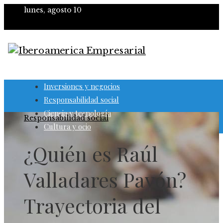
lunes, agosto 10
Inversiones y negocios
Responsabilidad social
Ciencia y tecnología
Responsabilidad social
Cultura y ocio
¿Quién es Raúl
Valladares Pavón?
Trayectoria del