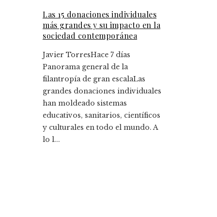
Las 15 donaciones individuales
más grandes y su impacto en la
sociedad contemporánea
Javier Torres
Hace 7 días
Panorama general de la
filantropía de gran escalaLas
grandes donaciones individuales
han moldeado sistemas
educativos, sanitarios, científicos
y culturales en todo el mundo. A
lo l...
Entradas Recientes
Las compras corporativas más caras que
transformaron sectores económicos
Los 10 fondos de inversión más rentables y su