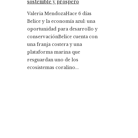
sostenible y próspero
Valeria Mendoza
Hace 6 días
Belice y la economía azul: una
oportunidad para desarrollo y
conservaciónBelice cuenta con
una franja costera y una
plataforma marina que
resguardan uno de los
ecosistemas coralino...
Entradas Recientes
La historia detrás de la Ley de Banca de 1933 y s
legado
Cómo la responsabilidad social empresarial me
la diversidad y compras responsables en Estado
Unidos