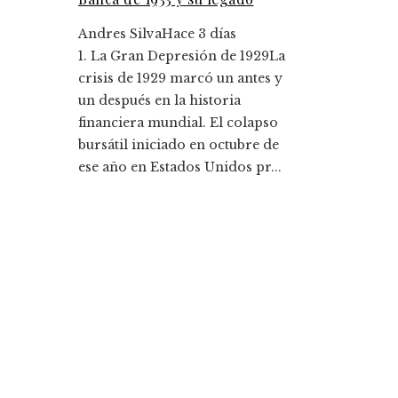
Andres Silva
Hace 3 días
1. La Gran Depresión de 1929La
crisis de 1929 marcó un antes y
un después en la historia
financiera mundial. El colapso
bursátil iniciado en octubre de
ese año en Estados Unidos pr...
Entradas Recientes
Los 10 fondos de inversión más rentables y su
impacto histórico
Montenegro y la importancia de diversificar pa
mitigar la volatilidad de ingresos fiscales
Categorías