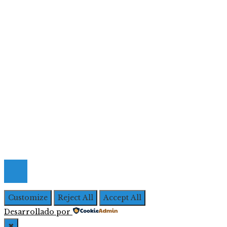
Ciencia y tecnología
Cultura y ocio
Inversiones y negocios
Responsabilidad social
Menú De Navegación
Quiénes Somos
Política de Privacidad
Contacto
© 2026 Todos los derechos Reservados | Iberoameric
Empresarial
Customize
Reject All
Accept All
Desarrollado por
✖