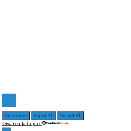
Ciencia y tecnología
Cultura y ocio
Inversiones y negocios
Responsabilidad social
Menú De Navegación
Quiénes Somos
Política de Privacidad
Contacto
© 2026 Todos los derechos Reservados | Iberoameric
Empresarial
Customize
Reject All
Accept All
Desarrollado por