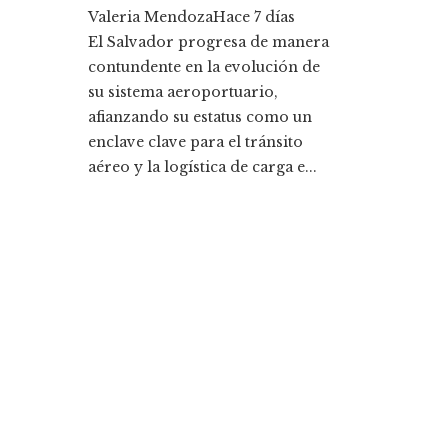
Valeria Mendoza
Hace 7 días
El Salvador progresa de manera
contundente en la evolución de
su sistema aeroportuario,
afianzando su estatus como un
enclave clave para el tránsito
aéreo y la logística de carga e...
Entradas Recientes
Cómo Bosnia y Herzegovina puede mejorar el
empleo productivo reduciendo la fragmentació
económica
La historia detrás de la Ley de Banca de 1933 y s
legado
Categorías