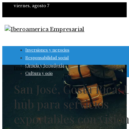
viernes, agosto 7
Inversiones y negocios
Responsabilidad social
Ciencia y tecnología
Inversiones y negocios
Cultura y ocio
San José, Costa Rica: 
hub para servicios
exportables con visió