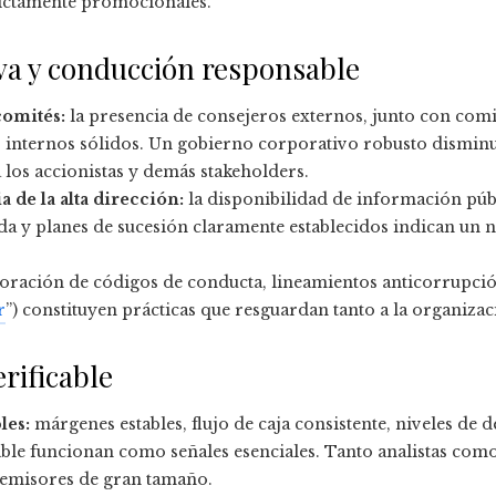
rictamente promocionales.
va y conducción responsable
comités:
la presencia de consejeros externos, junto con comit
s internos sólidos. Un gobierno corporativo robusto disminu
 los accionistas y demás stakeholders.
 de la alta dirección:
la disponibilidad de información públ
nida y planes de sucesión claramente establecidos indican un 
oración de códigos de conducta, lineamientos anticorrupció
r
”) constituyen prácticas que resguardan tanto a la organiza
erificable
les:
márgenes estables, flujo de caja consistente, niveles de 
ble funcionan como señales esenciales. Tanto analistas como
 emisores de gran tamaño.