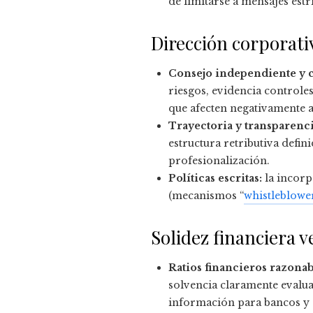
de limitarse a mensajes est
Dirección corporati
Consejo independiente y 
riesgos, evidencia controle
que afecten negativamente a
Trayectoria y transparencia
estructura retributiva defi
profesionalización.
Políticas escritas:
la incorp
(mecanismos “
whistleblowe
Solidez financiera v
Ratios financieros razonab
solvencia claramente evalua
información para bancos y