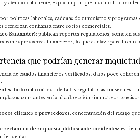
ra y atención al cliente, explican por qué muchos lo conside
or políticas laborales, cadenas de suministro y programas d
tes refuerzan confianza entre socios comerciales.
nco Santander):
publican reportes regulatorios, someten sus 
s con supervisores financieros, lo que es clave para la confi
rtencia que podrían generar inquietu
ncia de estados financieros verificados, datos poco coheren
s.
entes:
historial continuo de faltas regulatorias sin señales cl
mplazos constantes en la alta dirección sin motivos precisos
ocos clientes o proveedores:
concentración del riesgo que 
de reclamo o de respuesta pública ante incidentes:
evidenci
n de cuentas.