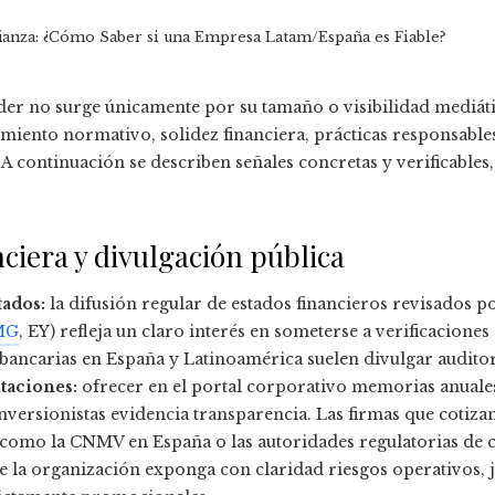
ianza: ¿Cómo Saber si una Empresa Latam/España es Fiable?
der no surge únicamente por su tamaño o visibilidad mediát
iento normativo, solidez financiera, prácticas responsables
. A continuación se describen señales concretas y verificables
ciera y divulgación pública
tados:
la difusión regular de estados financieros revisados po
MG
, EY) refleja un claro interés en someterse a verificacion
bancarias en España y Latinoamérica suelen divulgar audito
taciones:
ofrecer en el portal corporativo memorias anuales
inversionistas evidencia transparencia. Las firmas que cotiz
como la CNMV en España o las autoridades regulatorias de c
 la organización exponga con claridad riesgos operativos, 