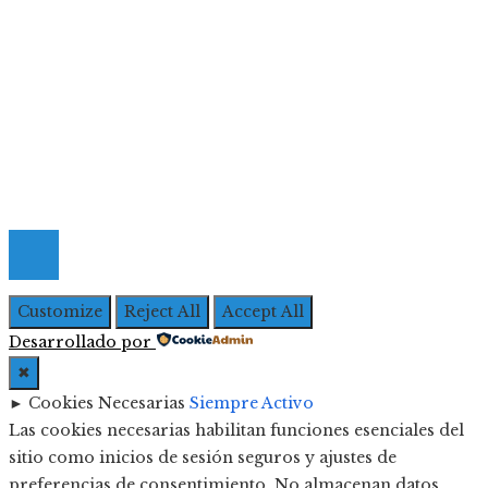
Menú De Navegación
Quiénes Somos
Política de Privacidad
Contacto
© 2026 Todos los derechos Reservados | Iberoameric
Empresarial
Customize
Reject All
Accept All
Desarrollado por
✖
►
Cookies Necesarias
Siempre Activo
Las cookies necesarias habilitan funciones esenciales del
sitio como inicios de sesión seguros y ajustes de
preferencias de consentimiento. No almacenan datos