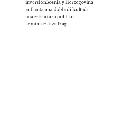
inversiónBosnia y Herzegovina
enfrenta una doble dificultad:
una estructura político-
administrativa frag...
Entradas Recientes
Las compras corporativas más caras que
transformaron sectores económicos
Los 10 fondos de inversión más rentables y su
impacto histórico
Categorías
Ciencia y tecnología
Cultura y ocio
Inversiones y negocios
Responsabilidad social