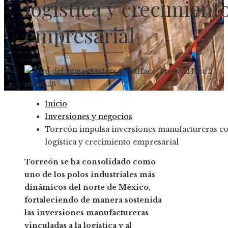
logística y crecimient
empresarial
Andres Silva
Hace 3 meses
Hace 2
meses
58
Inicio
Inversiones y negocios
Torreón impulsa inversiones manufactureras c
logística y crecimiento empresarial
Torreón se ha consolidado como
uno de los polos industriales más
dinámicos del norte de México,
fortaleciendo de manera sostenida
las inversiones manufactureras
vinculadas a la logística y al