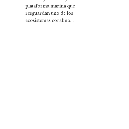
plataforma marina que
resguardan uno de los
ecosistemas coralino...
Entradas Recientes
La historia detrás de la Ley de Banca de 1933 y s
legado
Cómo la responsabilidad social empresarial me
la diversidad y compras responsables en Estado
Unidos
Categorías
Ciencia y tecnología
Cultura y ocio
Inversiones y negocios
Responsabilidad social