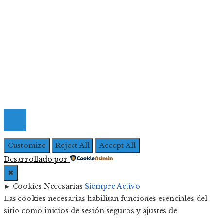
Menú De Navegación
Quiénes Somos
Política de Privacidad
Contacto
© 2026 Todos los derechos Reservados | Iberoameric
Empresarial
Customize
Reject All
Accept All
Desarrollado por
✖
►
Cookies Necesarias
Siempre Activo
Las cookies necesarias habilitan funciones esenciales del
sitio como inicios de sesión seguros y ajustes de