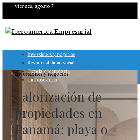
viernes, agosto 7
Inversiones y negocios
Responsabilidad social
Ciencia y tecnología
Inversiones y negocios
Cultura y ocio
Valorización de
propiedades en
Panamá: playa o